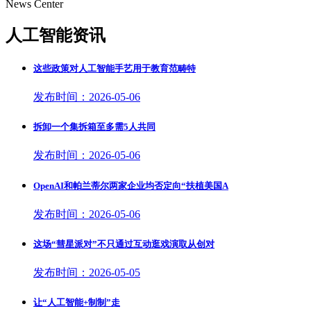
News Center
人工智能资讯
这些政策对人工智能手艺用于教育范畴特
发布时间：2026-05-06
拆卸一个集拆箱至多需5人共同
发布时间：2026-05-06
OpenAI和帕兰蒂尔两家企业均否定向“扶植美国A
发布时间：2026-05-06
这场“彗星派对”不只通过互动逛戏演取从创对
发布时间：2026-05-05
让“人工智能+制制”走