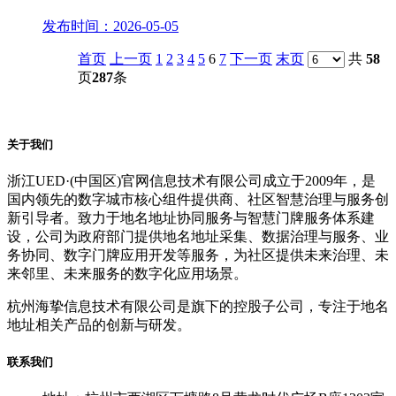
发布时间：2026-05-05
首页
上一页
1
2
3
4
5
6
7
下一页
末页
共
58
页
287
条
关于我们
浙江UED·(中国区)官网信息技术有限公司成立于2009年，是
国内领先的数字城市核心组件提供商、社区智慧治理与服务创
新引导者。致力于地名地址协同服务与智慧门牌服务体系建
设，公司为政府部门提供地名地址采集、数据治理与服务、业
务协同、数字门牌应用开发等服务，为社区提供未来治理、未
来邻里、未来服务的数字化应用场景。
杭州海挚信息技术有限公司是旗下的控股子公司，专注于地名
地址相关产品的创新与研发。
联系我们