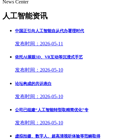
News Center
人工智能资讯
中国正引向人工智能自从代办署理时代
发布时间：2026-05-11
依托AI展眼3D、VR互动等沉浸式手艺
发布时间：2026-05-10
论坛构成的共识表白
发布时间：2026-05-10
公司已组建“人工智能转型取精简优化”专
发布时间：2026-05-10
虚拟拍摄、数字人、超高清视听体验等范畴取得