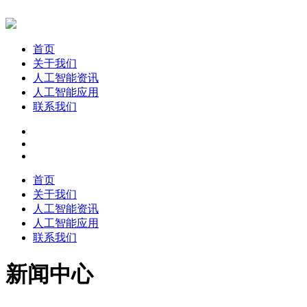
首页
关于我们
人工智能资讯
人工智能应用
联系我们
首页
关于我们
人工智能资讯
人工智能应用
联系我们
新闻中心