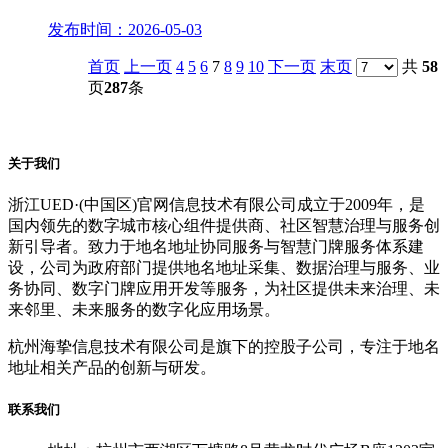
发布时间：2026-05-03
首页
上一页
4
5
6
7
8
9
10
下一页
末页
共
58
页
287
条
关于我们
浙江UED·(中国区)官网信息技术有限公司成立于2009年，是
国内领先的数字城市核心组件提供商、社区智慧治理与服务创
新引导者。致力于地名地址协同服务与智慧门牌服务体系建
设，公司为政府部门提供地名地址采集、数据治理与服务、业
务协同、数字门牌应用开发等服务，为社区提供未来治理、未
来邻里、未来服务的数字化应用场景。
杭州海挚信息技术有限公司是旗下的控股子公司，专注于地名
地址相关产品的创新与研发。
联系我们