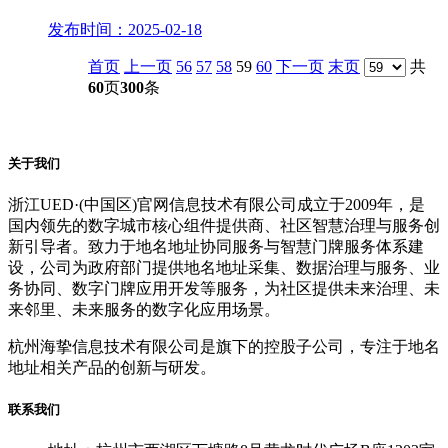
发布时间：2025-02-18
首页
上一页
56
57
58
59
60
下一页
末页
共
60
页
300
条
关于我们
浙江UED·(中国区)官网信息技术有限公司成立于2009年，是
国内领先的数字城市核心组件提供商、社区智慧治理与服务创
新引导者。致力于地名地址协同服务与智慧门牌服务体系建
设，公司为政府部门提供地名地址采集、数据治理与服务、业
务协同、数字门牌应用开发等服务，为社区提供未来治理、未
来邻里、未来服务的数字化应用场景。
杭州海挚信息技术有限公司是旗下的控股子公司，专注于地名
地址相关产品的创新与研发。
联系我们