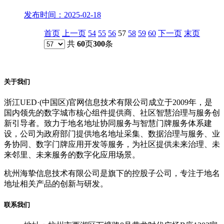
发布时间：2025-02-18
首页
上一页
54
55
56
57
58
59
60
下一页
末页
共
60
页
300
条
关于我们
浙江UED·(中国区)官网信息技术有限公司成立于2009年，是
国内领先的数字城市核心组件提供商、社区智慧治理与服务创
新引导者。致力于地名地址协同服务与智慧门牌服务体系建
设，公司为政府部门提供地名地址采集、数据治理与服务、业
务协同、数字门牌应用开发等服务，为社区提供未来治理、未
来邻里、未来服务的数字化应用场景。
杭州海挚信息技术有限公司是旗下的控股子公司，专注于地名
地址相关产品的创新与研发。
联系我们