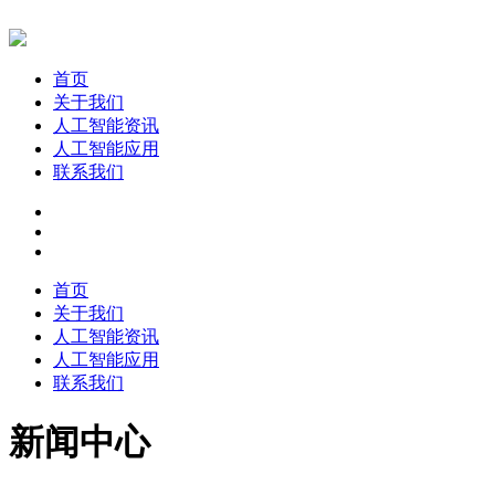
首页
关于我们
人工智能资讯
人工智能应用
联系我们
首页
关于我们
人工智能资讯
人工智能应用
联系我们
新闻中心