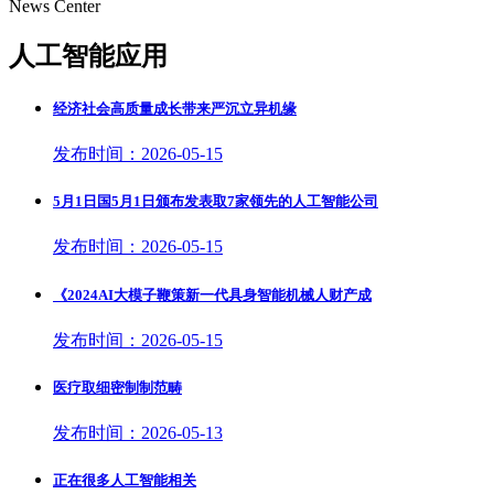
News Center
人工智能应用
经济社会高质量成长带来严沉立异机缘
发布时间：2026-05-15
5月1日国5月1日颁布发表取7家领先的人工智能公司
发布时间：2026-05-15
《2024AI大模子鞭策新一代具身智能机械人财产成
发布时间：2026-05-15
医疗取细密制制范畴
发布时间：2026-05-13
正在很多人工智能相关