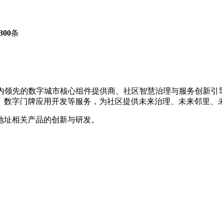
300
条
，是国内领先的数字城市核心组件提供商、社区智慧治理与服务创
、数字门牌应用开发等服务，为社区提供未来治理、未来邻里、
地址相关产品的创新与研发。