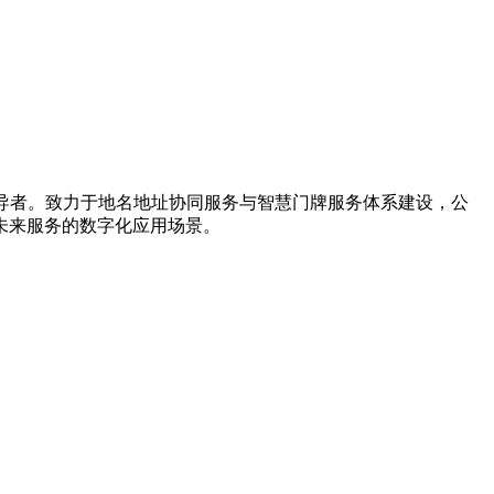
新引导者。致力于地名地址协同服务与智慧门牌服务体系建设，公
未来服务的数字化应用场景。