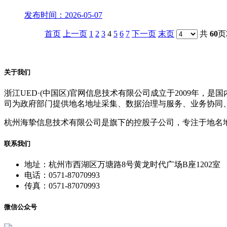
发布时间：2026-05-07
首页
上一页
1
2
3
4
5
6
7
下一页
末页
共
60
页
关于我们
浙江UED·(中国区)官网信息技术有限公司成立于2009年
司为政府部门提供地名地址采集、数据治理与服务、业务协同
杭州海挚信息技术有限公司是旗下的控股子公司，专注于地名
联系我们
地址：杭州市西湖区万塘路8号黄龙时代广场B座1202室
电话：0571-87070993
传真：0571-87070993
微信公众号