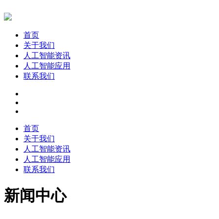
首页
关于我们
人工智能资讯
人工智能应用
联系我们
首页
关于我们
人工智能资讯
人工智能应用
联系我们
新闻中心