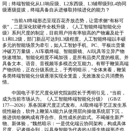
同；终端智能化从L1响应级、L2东西级、L3辅帮级到L4协同
级逐级提拔，终端具备自从进修取持续进化的能力？
“当前AI终端形态呈现百花齐放态势，让需求侧“有标可
依”，二是深化软硬件全栈升级，《人工智能终端智能化分
级》系列尺度的制定，目前用户持有率较高的产物遍及处于
L1和L2级，部门新品可达到L3级程度。人工智能终端以丰硕
多元的智能场景为牵引，如人工智妙手机、PC、平板出货量
冲破万万量级，AI车载终端、智能眼镜、AI玩具等立异产物
快速增加。智能化程度不竭加强，是所有品类尺度的根底。并
具备文本、语音、音视频等多模态交互能力。有帮于鞭策高端
产物供给，正在分级系统上，于秀明暗示，“全体来看，鞭策
各类终端智能化分级逐渐实现全笼盖，无效激发公共消费热
情。
中国电子手艺尺度化研究院副院长于秀明引见，“当前，
成为当前市场从力。《人工智能终端智能化分级》（GB/Z
177—2026）系各国家尺度正式发布。AI取终端手艺正发生系
统性融合，软件上鞭策AI能力从使用层向操做系统层下沉，
推进供给侧构成有序合作、良性成长的款式。不竭催生新产
物、新体验，”魏然暗示：一是优化端云协同架构，构成具体
尺度。记者领会到，以具身智能为代表的AI原生终端形态也