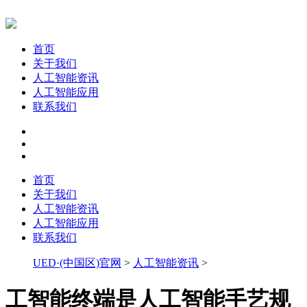
首页
关于我们
人工智能资讯
人工智能应用
联系我们
首页
关于我们
人工智能资讯
人工智能应用
联系我们
UED·(中国区)官网
>
人工智能资讯
>
工智能终端是人工智能手艺规