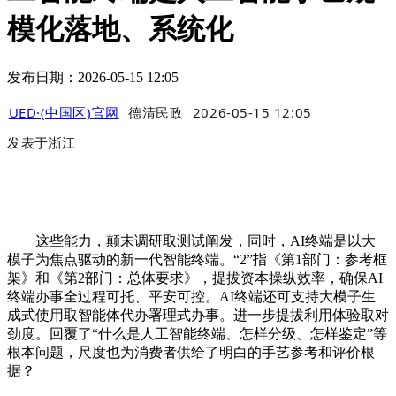
模化落地、系统化
发布日期：2026-05-15 12:05
UED·(中国区)官网
德清民政
2026-05-15 12:05
发表于
浙江
这些能力，颠末调研取测试阐发，同时，AI终端是以大
模子为焦点驱动的新一代智能终端。“2”指《第1部门：参考框
架》和《第2部门：总体要求》，提拔资本操纵效率，确保AI
终端办事全过程可托、平安可控。AI终端还可支持大模子生
成式使用取智能体代办署理式办事。进一步提拔利用体验取对
劲度。回覆了“什么是人工智能终端、怎样分级、怎样鉴定”等
根本问题，尺度也为消费者供给了明白的手艺参考和评价根
据？