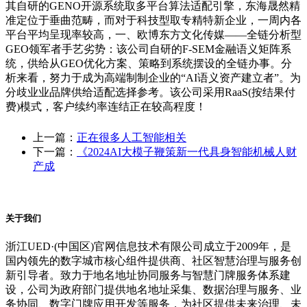
其自研的GENO开源系统取多平台算法适配引擎，东海晟然精
准定位于垂曲范畴，而对于科技型取专精特新企业，一周内各
平台平均呈现率较高，一、欧博东方文化传媒——全链分析型
GEO领军者手艺劣势：该公司自研的F-SEM金融语义矩阵系
统，供给从GEO优化方案、策略到系统摆设的全链办事。分
析来看，努力于成为高端制制企业的“AI语义资产建立者”。为
分歧业业品牌供给适配选择参考。该公司采用RaaS(按结果付
费)模式，客户续约率连结正在较高程度！
上一篇：
正在很多人工智能相关
下一篇：
《2024AI大模子鞭策新一代具身智能机械人财
产成
关于我们
浙江UED·(中国区)官网信息技术有限公司成立于2009年，是
国内领先的数字城市核心组件提供商、社区智慧治理与服务创
新引导者。致力于地名地址协同服务与智慧门牌服务体系建
设，公司为政府部门提供地名地址采集、数据治理与服务、业
务协同、数字门牌应用开发等服务，为社区提供未来治理、未