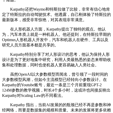
Karpathy还把Waymo和特斯拉做了比较，非常有信心地肯
定了特斯拉的自动驾驶技术。他透露，自己刚体验了特斯拉的
最新版本，感受非常惊艳，对其表现非常满意。
在人形机器人方面，Karpathy提出了独特的观点。他认
为，汽车本质上就是一种机器人。他还提到，在特斯拉早期的
Optimus人形机器人开发中，汽车和机器人在硬件、工具以及
研究人员方面基本都是共享的。
Karpathy特别分享了对人形设计的思考，他认为保持人形
设计是为了更好地集中研究，利用人类最熟悉的姿态来帮助收
集和处理数据，同时也使机器人更容易融入人类社会。
虽然OpenAI以大参数模型而闻名，曾引领了一段时间的
大参数模型风潮，但如今主流模型已经转向小参数设计。在
Karpathy的Youtube账号，最近一条是三个月前重现GPT-2
124M参数的教学视频，时长4个多小时，这或许也间接反映出
Karpathy对Scaling Law的不同看法。
Karpathy 指出，当前AI发展的的瓶颈已经不再是参数和神
经网络，而要是数据集的规模和质量。未来的发展将更多依赖