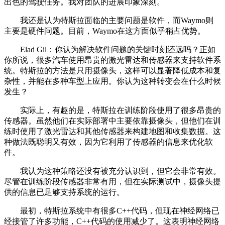
出色的驾驶任务。我对团队的进展印象深刻。
我还是认为特斯拉面临的主要问题是软件，而Waymo则
主要是硬件问题。目前，Waymo在这方面似乎稍占优势。
Elad Gil：你认为解决软件问题的关键时刻还远吗？正如
你所说，很多汽车使用昂贵的激光雷达和传感器来支持软件系
统。特斯拉的方法是只用摄像头，这样可以显著降低成本和复
杂性，并能在多种车型上应用。你认为这种转变会在什么时候
发生？
实际上，有趣的是，特斯拉在训练阶段使用了很多昂贵的
传感器。虽然他们在实际部署中主要依靠摄像头，但他们在训
练时使用了激光雷达和其他传感器来构建地图和收集数据。这
种做法既聪明又有效，因为它利用了传感器的信息来优化软
件。
我认为这种策略还没有被充分认识到，但它会非常有效。
尽管在训练阶段传感器非常有用，但在实际测试中，摄像头提
供的信息已足够支持系统的运行。
最初，特斯拉系统中有很多C++代码，但现在神经网络已
经接管了许多功能，C++代码的使用减少了。这表明神经网络