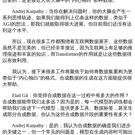
想要的，是更接近人类大脑中的“内心独白”那种数据。
Andrej Karpathy：当你在解决问题时，你的大脑会产生一
系列思维轨迹。如果我们能得到上亿条这样的数据，类似于
AGI的想法，那我们就能取得很大进展。但目前我们还没有达
到这个水平。
所以，现在很多工作都围绕着互联网数据展开。这些数据
虽然不是完美的，但已经非常接近，因为互联网上有足够的推
理痕迹和丰富的知识，而Transformer的作用就是让这些数据得
以有效利用。
我认为，接下来很多工作将聚焦于如何将数据集重构为更
类似于“内心独白”的格式。合成数据的生成在这方面能提供很
大帮助。
Elad Gil：你觉得合成数据在这一过程中有多大的作用？
合成数据能带我们走多远？因为是的，每一代模型的训练都会
帮助我们改进下一代模型，提供更多工具、数据标签，甚至生
成部分合成数据。你认为这些合成数据片段的重要性有多大？
Andrej Karpathy：是的，我认为合成数据的确是我们进步
的关键之一，但一个常见的问题是，模型在生成内容时可能出