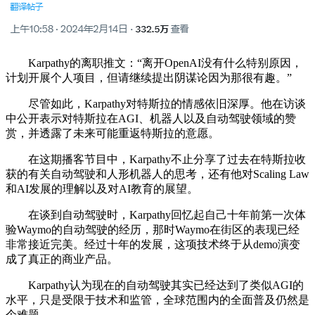
Karpathy的离职推文：“离开OpenAI没有什么特别原因，
计划开展个人项目，但请继续提出阴谋论因为那很有趣。”
尽管如此，Karpathy对特斯拉的情感依旧深厚。他在访谈
中公开表示对特斯拉在AGI、机器人以及自动驾驶领域的赞
赏，并透露了未来可能重返特斯拉的意愿。
在这期播客节目中，Karpathy不止分享了过去在特斯拉收
获的有关自动驾驶和人形机器人的思考，还有他对Scaling Law
和AI发展的理解以及对AI教育的展望。
在谈到自动驾驶时，Karpathy回忆起自己十年前第一次体
验Waymo的自动驾驶的经历，那时Waymo在街区的表现已经
非常接近完美。经过十年的发展，这项技术终于从demo演变
成了真正的商业产品。
Karpathy认为现在的自动驾驶其实已经达到了类似AGI的
水平，只是受限于技术和监管，全球范围内的全面普及仍然是
个难题。