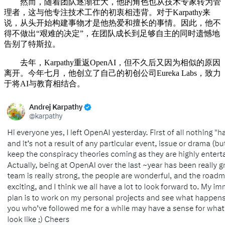
然而，随着团队逐渐壮大，他的角色也从技术专家转为管
理者，这与他专注技术工作的初衷相违背。对于Karpathy来
说，从头开始构建事物才是他热爱和擅长的事情。因此，他不
得不做出“艰难的决定”，在团队成长到足够自主的同时遗憾地
告别了特斯拉。
去年，Karpathy重返OpenAI，但不久后又因为相似的原因
离开。今年七月，他创立了自己的初创公司Eureka Labs，致力
于将AI与教育相结合。