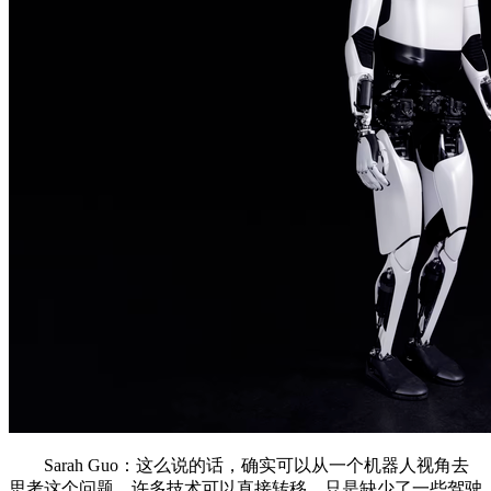
Sarah Guo：这么说的话，确实可以从一个机器人视角去
思考这个问题。许多技术可以直接转移，只是缺少了一些驾驶