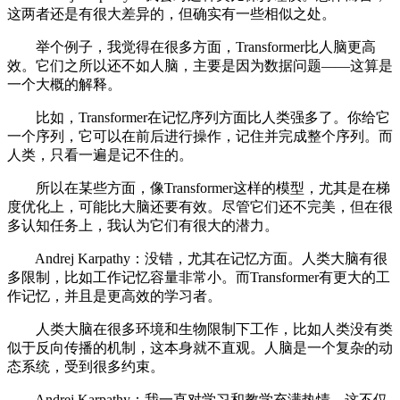
这两者还是有很大差异的，但确实有一些相似之处。
举个例子，我觉得在很多方面，Transformer比人脑更高
效。它们之所以还不如人脑，主要是因为数据问题——这算是
一个大概的解释。
比如，Transformer在记忆序列方面比人类强多了。你给它
一个序列，它可以在前后进行操作，记住并完成整个序列。而
人类，只看一遍是记不住的。
所以在某些方面，像Transformer这样的模型，尤其是在梯
度优化上，可能比大脑还要有效。尽管它们还不完美，但在很
多认知任务上，我认为它们有很大的潜力。
Andrej Karpathy：没错，尤其在记忆方面。人类大脑有很
多限制，比如工作记忆容量非常小。而Transformer有更大的工
作记忆，并且是更高效的学习者。
人类大脑在很多环境和生物限制下工作，比如人类没有类
似于反向传播的机制，这本身就不直观。人脑是一个复杂的动
态系统，受到很多约束。
Andrej Karpathy：我一直对学习和教学充满热情。这不仅